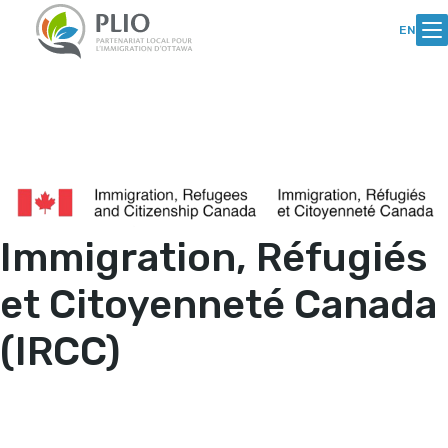
Skip
Aller
to
au
EN
Content
contenu
Immigration, Réfugiés
et Citoyenneté Canada
(IRCC)