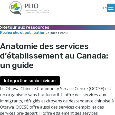
Skip
Aller
to
au
EN
Content
contenu
Retour aux ressources
Recherche et publications
3 juillet 2018
Anatomie des services
d’établissement au Canada:
un guide
Intégration socio-civique
Le Ottawa Chinese Community Service Centre (OCCSE) est
un organisme sans but lucratif. Il offre des services aux
immigrants, réfugiés et citoyens de descendance chinoise à
Ottawa. OCCSE offre aussi des services d’emploi et des
services pré-départ. Il offre également des services