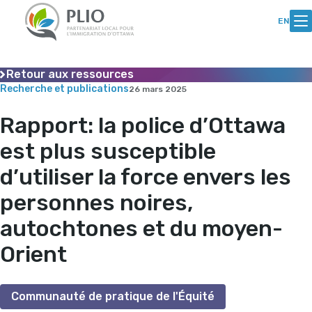
Skip
Aller
to
au
EN
Content
contenu
Retour aux ressources
Recherche et publications
26 mars 2025
Rapport: la police d’Ottawa
est plus susceptible
d’utiliser la force envers les
personnes noires,
autochtones et du moyen-
Orient
Communauté de pratique de l'Équité